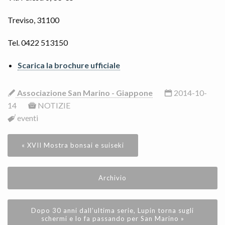
Treviso, 31100
Tel. 0422 513150
Scarica la brochure ufficiale
Associazione San Marino - Giappone
2014-10-
14
NOTIZIE
eventi
« XVII Mostra bonsai e suiseki
Archivio
Dopo 30 anni dall’ultima serie, Lupin torna sugli
schermi e lo fa passando per San Marino »