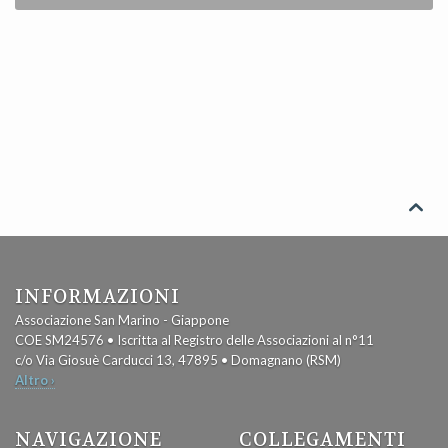

INFORMAZIONI
Associazione San Marino - Giappone
COE SM24576 • Iscritta al Registro delle Associazioni al n°11
c/o Via Giosuè Carducci 13, 47895 • Domagnano (RSM)
Altro ›
NAVIGAZIONE
COLLEGAMENTI