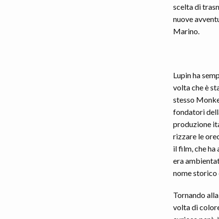
scelta di tras
nuove avventur
Marino.
Lupin ha semp
volta che è st
stesso Monkey
fondatori dell
produzione ita
rizzare le ore
il film, che h
era ambientat
nome storico c
Tornando alla 
volta di colore