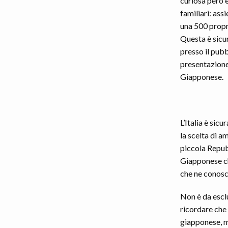
curiosa però è
familiari: assi
una 500 propri
Questa è sicu
presso il pub
presentazion
Giapponese.
L’Italia è sic
la scelta di a
piccola Repub
Giapponese ch
che ne conosco
Non è da escl
ricordare che
giapponese, mo