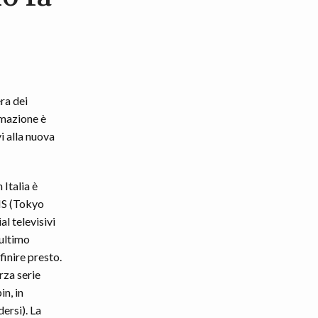
ra dei
imazione è
i alla nuova
Italia è
TMS (Tokyo
l televisivi
’ultimo
finire presto.
rza serie
in, in
ersi). La