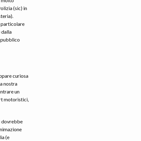
i molto
lizia (sic) in
teria).
 particolare
 dalla
l pubblico
appare curiosa
la nostra
ntrare un
t motoristici,
si dovrebbe
’animazione
ia (e