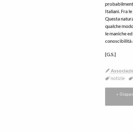
probabilmente 
Italiani. Fra 
Questa natural
qualche modo 
le maniche ed 
conoscibilità
[G.S.]
Associazi
notizie
« Giapp