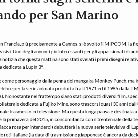
ando per San Marino
in Francia, più precisamente a Cannes, si è svolto il MIPCOM, la fie
visivi. Uno degli annunci più interessanti per gli appassionati di an
 notizia che questa mattina sono stati svelati i primi disegni relativ
va dedicata a Lupin 3°.
e come personaggio dalla penna del mangaka Monkey Punch, ma in 
elebre per la serie animata prodotta fra il 1971 ed il 1985 dalla 
. Nonostante nel frattempo siano stati prodotti diversi film, specia
ollaterale dedicata a Fujiko Mine, sono trascorsi quasi 30 anni dall
nale trasmesso in televisione. Ma questa lunga pausa è destinata a 
e la primavera del 2015, in concomitanza con il trentennale della te
giacca rosa per intenderci) debutterà la nuova serie televisiva di Lup
e reti italiane (la data di trasmissione giapponese è ancora da decid