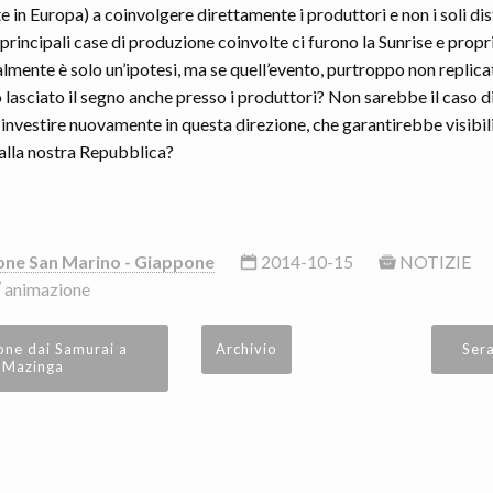
in Europa) a coinvolgere direttamente i produttori e non i soli dis
le principali case di produzione coinvolte ci furono la Sunrise e prop
mente è solo un’ipotesi, ma se quell’evento, purtroppo non replicat
lasciato il segno anche presso i produttori? Non sarebbe il caso d
investire nuovamente in questa direzione, che garantirebbe visibili
 alla nostra Repubblica?
one San Marino - Giappone
2014-10-15
NOTIZIE
animazione
one dai Samurai a
Archivio
Sera
Mazinga