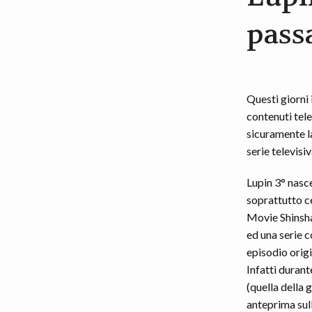
pass
Questi giorni 
contenuti tele
sicuramente la
serie televisi
Lupin 3° nasc
soprattutto c
Movie Shinsha)
ed una serie c
episodio origi
Infatti durant
(quella della 
anteprima sull