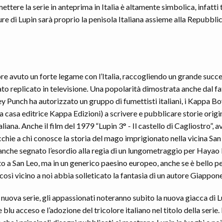
mettere la serie in anteprima in Italia è altamente simbolica, infatti 
e di Lupin sarà proprio la penisola Italiana assieme alla Repubblic
re avuto un forte legame con l’Italia, raccogliendo un grande succ
ato replicato in televisione. Una popolarità dimostrata anche dal fa
 Punch ha autorizzato un gruppo di fumettisti italiani, i Kappa Bo
a casa editrice Kappa Edizioni) a scrivere e pubblicare storie origina
liana. Anche il film del 1979 “Lupin 3° - Il castello di Cagliostro”, a
cchie a chi conosce la storia del mago imprigionato nella vicina San
a anche segnato l’esordio alla regia di un lungometraggio per Hayao
o a San Leo, ma in un generico paesino europeo, anche se è bello p
osì vicino a noi abbia solleticato la fantasia di un autore Giappon
nuova serie, gli appassionati noteranno subito la nuova giacca di L
 blu acceso e l’adozione del tricolore italiano nel titolo della serie.