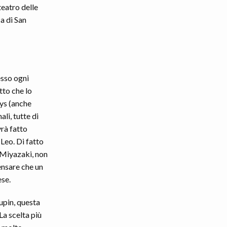
teatro delle
a di San
esso ogni
tto che lo
ys (anche
li, tutte di
vrà fatto
 Leo. Di fatto
 Miyazaki, non
ensare che un
ese.
upin, questa
 La scelta più