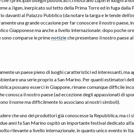
 che i principali disegni pubblicati ci mostrano Lupin in luoghi a no
eme a Jigen, inerpicato sul tetto della Prima Torre ed in fuga dalla Po
o davanti al Palazzo Pubblico (da notare la targa e le tende dell’os
ramente una grande occasione per far conoscere il nostro paese, in
blico Giapponese ma anche a livello internazionale: dopo poche ore
e sono comparse le prime
notizie
che presentano il nostro paese a
uramente un paese pieno di luoghi caratteristici ed interessanti, ma 
mbientare una serie proprio a San Marino. Per quanti estimatori del
blica possano esserci in Giappone, rimane comunque difficile inco
e conosca il nostro paese (ad eccezione degli appassionati di spor
no il nome ma difficilmente lo associano ai nostri simboli).
udere che uno dei produttori già conoscesse la Repubblica, ma ci 
 due anni fa San Marino ospitò un importante festival dedicato all
lto rilevante a livello internazionale, in quanto unico evento in Ital