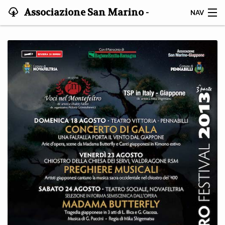
Associazione San Marino -
NAV
Giappone
HOME
STATUTO
NOTIZIE
GRUPPO DI STUDIO
ISCRIVITI