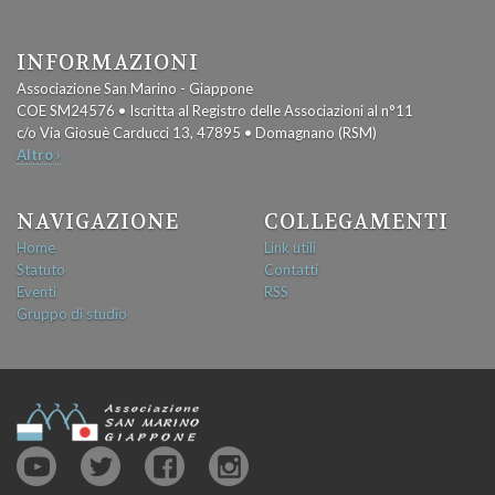
INFORMAZIONI
Associazione San Marino - Giappone
COE SM24576 • Iscritta al Registro delle Associazioni al n°11
c/o Via Giosuè Carducci 13, 47895 • Domagnano (RSM)
Altro ›
NAVIGAZIONE
COLLEGAMENTI
Home
Link utili
Statuto
Contatti
Eventi
RSS
Gruppo di studio