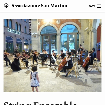
Associazione San Marino -
NAV
Giappone
HOME
STATUTO
NOTIZIE
GRUPPO DI STUDIO
ISCRIVITI