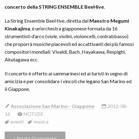
concerto della STRING ENSEMBLE BeeHive
.
La String Ensemble BeeHive, diretta dal
Maestro Megumi
Kinakajima
, è un’orchestra giapponese formata da 16
strumentisti d’arco (viole, violini, violoncelli, contrabbasso)
che proporrà musiche piacevoli ed accattivanti dei più famosi
compositori mondiali: Vivaldi, Bach, Hayakawa, Respighi,
Akutagawa ecc.
Il concerto è offerto ai sammarinesi ed ai turisti in segno di
amicizia e per consolidare i vincoli che legano San Marino ed
il Giappone.
Associazione San Marino - Giappone
2012-08-
16
NOTIZIE
eventi
musica
« Serata Giapponese